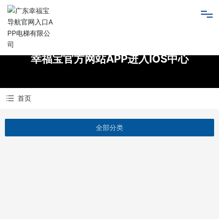
幸福宝官方网站APP进入IOS中心
关于幸福宝导航官网入口APP
幸福宝官方网站APP进入IOS中心
首页
全部分类
工程典范
幸福宝官方网站APP进入IOS定制
资讯中心
客服中心