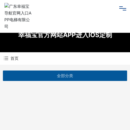
幸福宝官方网站APP进入IOS定制
关于幸福宝导航官网入口APP
幸福宝官方网站APP进入IOS中心
首页
全部分类
工程典范
幸福宝官方网站APP进入IOS定制
资讯中心
客服中心