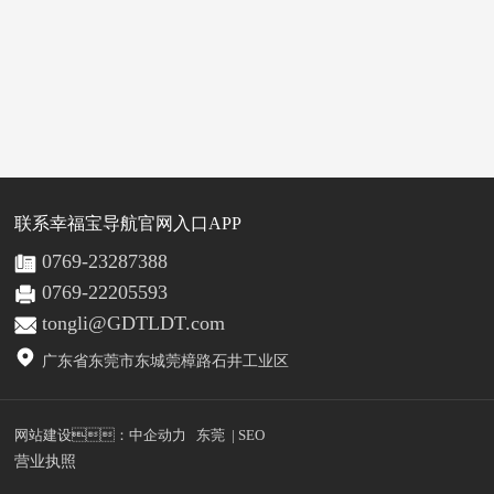
幸福宝黄色污污网络
联系幸福宝导航官网入口APP
联系幸福宝导航官网入口APP
0769-23287388
0769-22205593
tongli@GDTLDT.com
广东省东莞市东城莞樟路石井工业区
网站建设：
中企动力
东莞
|
SEO
营业执照