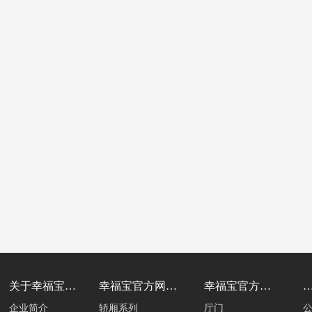
关于幸福宝导
幸福宝官方网站
幸福宝官方网
航官网入口A
APP进入IOS中心
站APP进入IOS
PP
定制
企业简介
轿厢系列
厅门