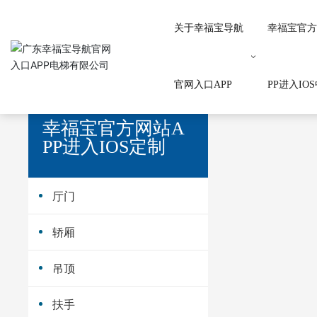
关于幸福宝导航
幸福宝官方
首页
官网入口APP
PP进入IO
幸福宝官方网站A
PP进入IOS定制
厅门
轿厢
吊顶
扶手