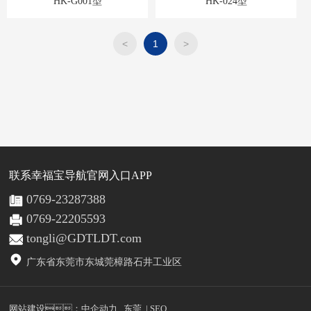
HK-G001型
HK-024型
幸福宝黄色污污网络
<
1
>
联系幸福宝导航官网入口APP
联系幸福宝导航官网入口APP
0769-23287388
0769-22205593
tongli@GDTLDT.com
广东省东莞市东城莞樟路石井工业区
网站建设：
中企动力
东莞
|
SEO