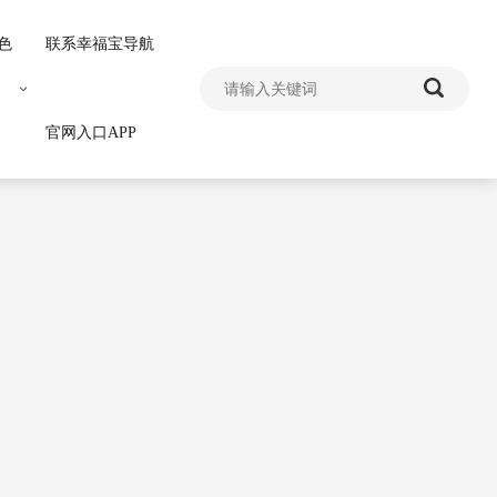
心
色
联系幸福宝导航
官网入口APP