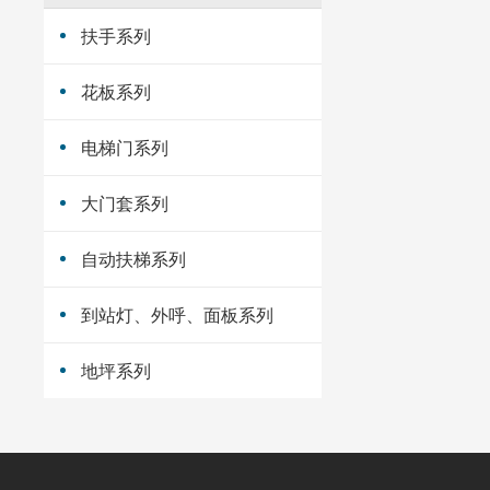
扶手系列
花板系列
电梯门系列
大门套系列
自动扶梯系列
到站灯、外呼、面板系列
地坪系列