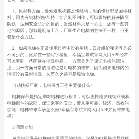
家生产电梯的方法不一样，但不管是什么方法。
2、如果电梯在正常使用过程中没有生锈，
1、原材料方面，要知道电梯都是钢结构，用的钢材都是国标材
日常维护和保养是必不可少的，比如在一些写字楼
料，因为有钢材的好加持，结合制图制作，可以很好的解决防腐
里，幸福宝导航官网入口APP经常可以看到一些阿姨在
幸福宝黄色污污网络
清洗电梯，一方面是为了保证电梯的清洁度，另
防锈，达到安全防护的目的，当然材料只是一方面，还有一些其
一方面日常的清洁也是对电梯的维护，因为如果电梯内的
他的原因，那就是制造工艺，厂家生产电梯的方法不一样，但不
污渍没有及时清洗，久而久之很容易腐蚀电
联系幸福宝导航官网入口APP
管是什么方法。
梯。
2、如果电梯在正常使用过程中没有生锈，日常维护和保养是必
不可少的，比如在一些写字楼里，幸福宝导航官网入口APP经常
可以看到一些阿姨在清洗电梯，一方面是为了保证电梯的清洁
度，另一方面日常的清洁也是对电梯的维护，因为如果电梯内的
污渍没有及时清洗，久而久之很容易腐蚀电梯。
自动扶梯厂家：电梯保养工作主要做什么?
电梯保养是指定期对电梯进行检查，可以更快地发现钢丝绳和
电梯部件的缺陷，保证乘客的安全，带来更可靠、经济、高效的
功能，电梯维修应该怎么做?幸福宝导航官网入口APP如何维护电
梯?
1.润滑功能
曳引钢丝绳是电梯中非常重要的部件，它是为电梯提供悬挂的