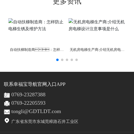
更多资讯
自动扶梯制造商：怎样防
无机房电梯生产商:介绍无机房电梯
止电梯生锈及维护方法
设计注意事项是什么
家
联系幸福宝导航官网入口APP
0769-23287388
0769-22205593
tongli@GDTLDT.com
广东省东莞市东城莞樟路石井工业区